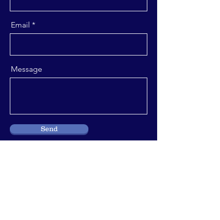
Email
Message
Send