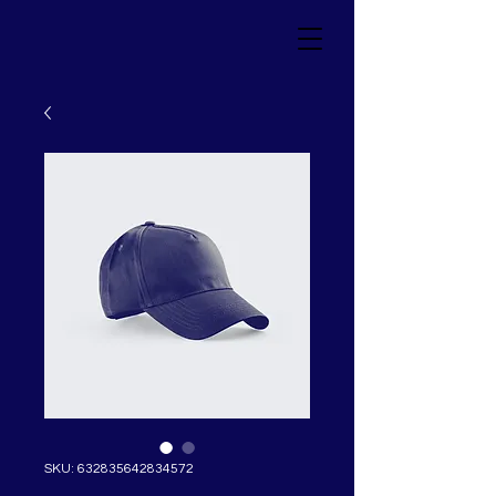
SKU: 632835642834572