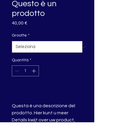
Questo è un
prodotto
Prezzo
40,00 €
Grootte
*
Quantità
*
Aggiungi al carrello
Questa è una descrizione del 
prodotto. Hier kunt u meer 
Details kwijt over uw product, 
zoals de maat, het materiaal, 